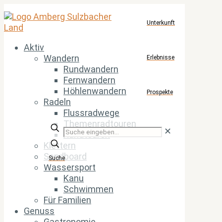
Unterkunft
Aktiv
Wandern
Erlebnisse
Rundwandern
Fernwandern
Höhlenwandern
Prospekte
Radeln
Flussradwege
Themenradtouren
Suche
✕
Rundtouren
eingeben...
Klettern
Sandboard
Suche
Wassersport
Kanu
Schwimmen
Für Familien
Genuss
Gastronomie