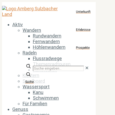
Unterkunft
Aktiv
Wandern
Erlebnisse
Rundwandern
Fernwandern
Höhlenwandern
Prospekte
Radeln
Flussradwege
Themenradtouren
Suche
✕
Rundtouren
eingeben...
Klettern
Sandboard
Suche
Wassersport
Kanu
Schwimmen
Für Familien
Genuss
Gastronomie