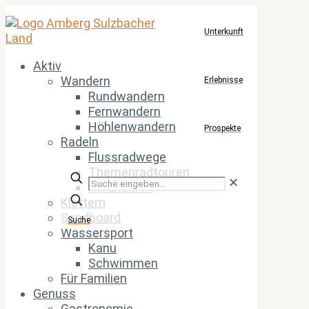
Unterkunft
Aktiv
Wandern
Erlebnisse
Rundwandern
Fernwandern
Höhlenwandern
Prospekte
Radeln
Flussradwege
Themenradtouren
Suche
✕
Rundtouren
eingeben...
Klettern
Sandboard
Suche
Wassersport
Kanu
Schwimmen
Für Familien
Genuss
Gastronomie