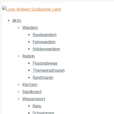
Aktiv
Wandern
Rundwandern
Fernwandern
Höhlenwandern
Radeln
Flussradwege
Themenradtouren
Rundtouren
Klettern
Sandboard
Wassersport
Kanu
Schwimmen