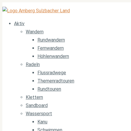
Aktiv
Wandern
Rundwandern
Fernwandern
Höhlenwandern
Radeln
Flussradwege
Themenradtouren
Rundtouren
Klettern
Sandboard
Wassersport
Kanu
Schwimmen